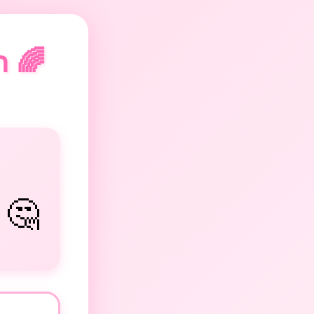
🌈 ת
🤔